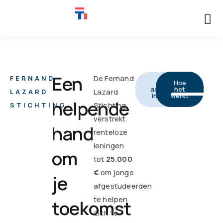
Een
De Fernand
FERNAND
Een
Hoe
aanvraag
het
Lazard
LAZARD
indienen
werkt
helpende
Stichting
STICHTING
verstrekt
hand
renteloze
leningen
om
tot
25.000
€
om jonge
je
afgestudeerden
te helpen
toekomst
zich te