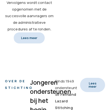
Vervolgens wordt contact
opgenomen met de
succesvolle aanvragers om
de administratieve
procedures af te ronden.
Lees meer
Jongeren
Sinds 1949
OVER DE
Lees
meer
ondersteunt
STICHTING
ondersteunen
de
Fernand
bij het
Lazard
Stitching
begin