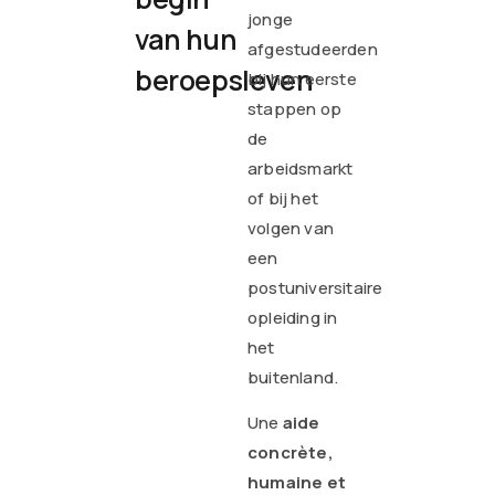
jonge
van hun
afgestudeerden
beroepsleven
bij hun eerste
stappen op
de
arbeidsmarkt
of bij het
volgen van
een
postuniversitaire
opleiding in
het
buitenland.
Une
aide
concrète,
humaine et