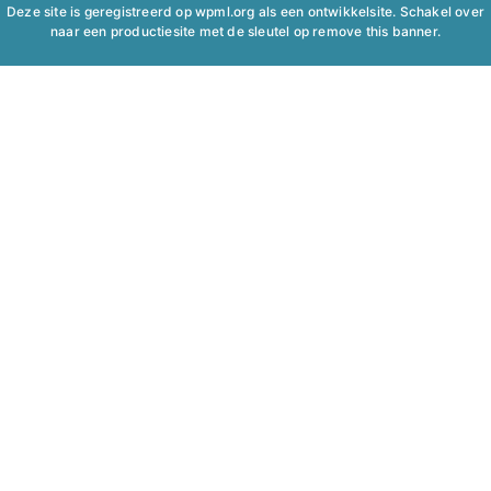
Deze site is geregistreerd op
wpml.org
als een ontwikkelsite. Schakel over
naar een productiesite met de sleutel op
remove this banner
.