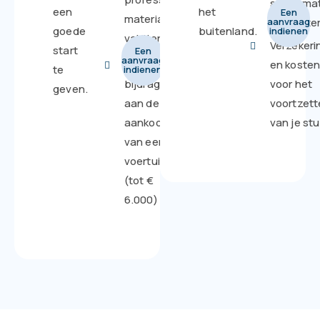
studiemat
een
het
Een
materiaal of
aanvraag
compute
goede
buitenland.
indienen
vakliteratuur
Verzekeri
start
Een
aanvraag
Mogelijke
en koste
te
indienen
bijdrage
voor het
geven.
aan de
voortzet
aankoop
van je stu
van een
voertuig
(tot €
6.000)