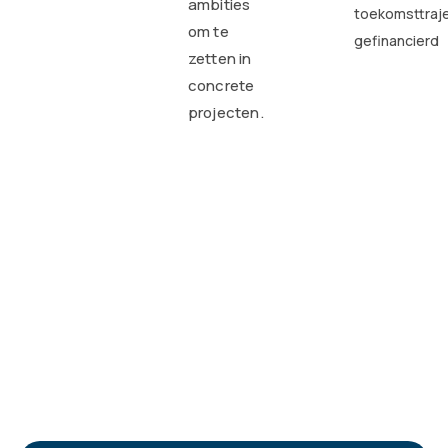
ambities
toekomsttraj
om te
gefinancierd
zetten in
concrete
projecten.