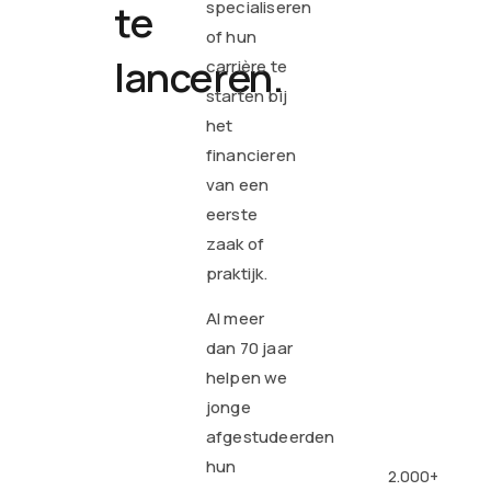
te
specialiseren
of hun
lanceren.
carrière te
starten bij
het
financieren
van een
eerste
zaak of
praktijk.
Al meer
dan 70 jaar
helpen we
jonge
afgestudeerden
hun
2.000+