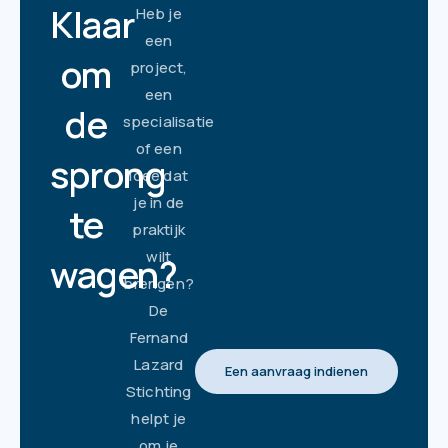
Klaar
Heb je
een
om
project,
een
de
specialisatie
of een
sprong
idee dat
je in de
te
praktijk
wilt
wagen?
brengen?
De
Fernand
Lazard
Een aanvraag indienen
Stichting
helpt je
om je