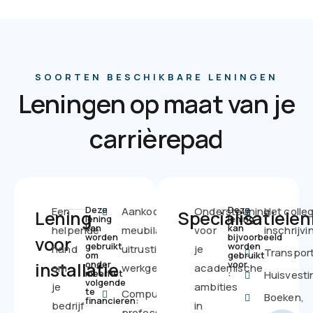
SOORTEN BESCHIKBARE LENINGEN
Leningen op maat van je
carrièrepad
Deze
Deze
Een
Aankoop van
Ondersteuning
Het colle
Lening
Specialisatielen
lening
lening
kan
kan
helpende
meubilair,
voor
inschrijv
worden
bijvoorbeeld
voor
gebruikt
worden
hand
uitrusting of
je
Transpor
om
gebruikt
installatie
onder
voor
om
werkgereedschap
academische
meerhet
:
Huisvesti
volgende
je
ambities
te
Computer,
Boeken,
financieren:
bedrijf
in
professioneel